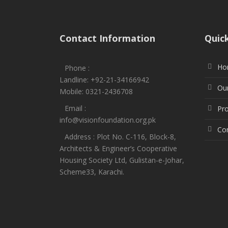
Contact Information
Quic
Ho
Phone :
Landline: +92-21-34166942
Our
Mobile: 0321-2436708
Email :
Pro
info@visionfoundation.org.pk
Co
Address : Plot No. C-116, Block-8,
Architects & Engineer’s Cooperative
Housing Society Ltd, Gulistan-e-Johar,
Scheme33, Karachi.