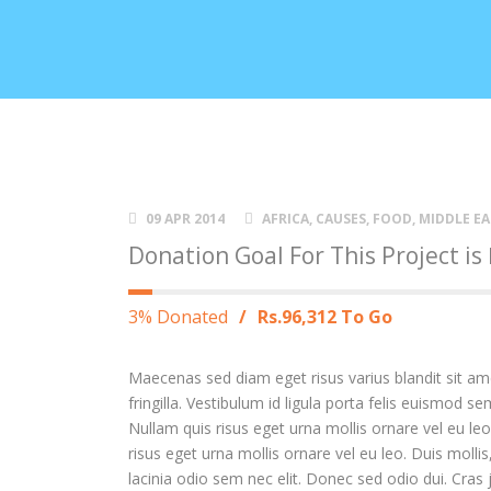
09 APR 2014
AFRICA
,
CAUSES
,
FOOD
,
MIDDLE EA
Donation Goal For This Project is
3% Donated
/
Rs.96,312 To Go
Maecenas sed diam eget risus varius blandit sit 
fringilla. Vestibulum id ligula porta felis euismod 
Nullam quis risus eget urna mollis ornare vel eu le
risus eget urna mollis ornare vel eu leo. Duis mollis
lacinia odio sem nec elit. Donec sed odio dui. Cras 