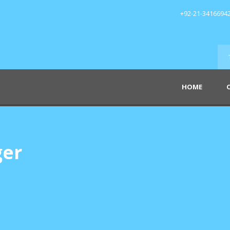
+92-21-3416694
HOME
ger