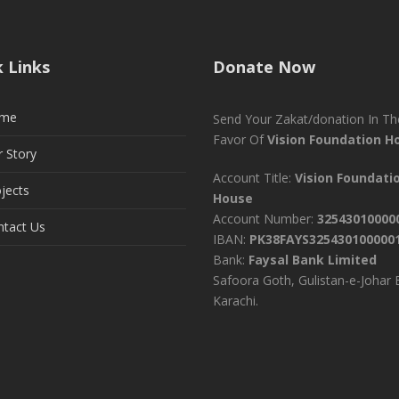
k Links
Donate Now
me
Send Your Zakat/donation In Th
Favor Of
Vision Foundation H
 Story
Account Title:
Vision Foundati
jects
House
Account Number:
32543010000
ntact Us
IBAN:
PK38FAYS325430100000
Bank:
Faysal Bank Limited
Safoora Goth, Gulistan-e-Johar 
Karachi.