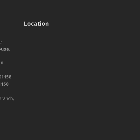
Location
e
ouse.
on
01158
1158
Branch,