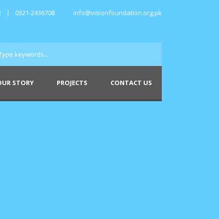
2
|
0321-2436708
info@visionfoundation.org.pk
OUR STORY
PROJECTS
CONTACT US