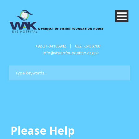
+92-21-34166942
|
0321-2436708
info@visionfoundation.org.pk
Please Help