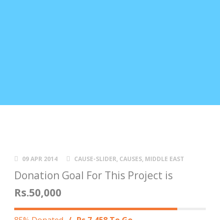
09 APR 2014
CAUSE-SLIDER
,
CAUSES
,
MIDDLE EAST
Donation Goal For This Project is
Rs.50,000
85% Donated
/
Rs.7,458 To Go