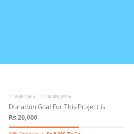
09 APR 2014
CAUSES
,
SYRIA
Donation Goal For This Project is
Rs.20,000
60% Donated
/
Rs.8,000 To Go