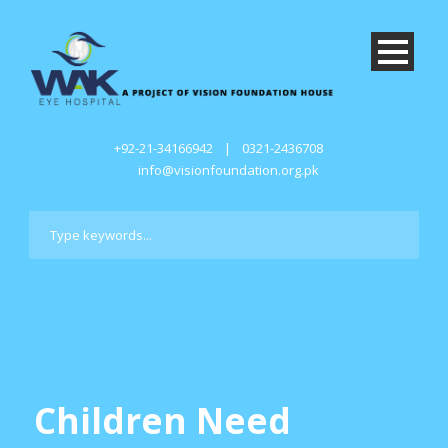
+92-21-34166942
|
0321-2436708
info@visionfoundation.org.pk
Children Need