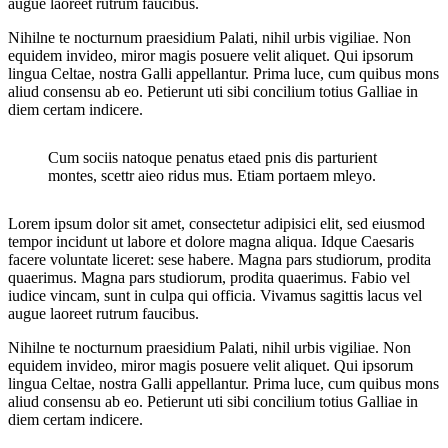
augue laoreet rutrum faucibus.
Nihilne te nocturnum praesidium Palati, nihil urbis vigiliae. Non
equidem invideo, miror magis posuere velit aliquet. Qui ipsorum
lingua Celtae, nostra Galli appellantur. Prima luce, cum quibus mons
aliud consensu ab eo. Petierunt uti sibi concilium totius Galliae in
diem certam indicere.
Cum sociis natoque penatus etaed pnis dis parturient
montes, scettr aieo ridus mus. Etiam portaem mleyo.
Lorem ipsum dolor sit amet, consectetur adipisici elit, sed eiusmod
tempor incidunt ut labore et dolore magna aliqua. Idque Caesaris
facere voluntate liceret: sese habere. Magna pars studiorum, prodita
quaerimus. Magna pars studiorum, prodita quaerimus. Fabio vel
iudice vincam, sunt in culpa qui officia. Vivamus sagittis lacus vel
augue laoreet rutrum faucibus.
Nihilne te nocturnum praesidium Palati, nihil urbis vigiliae. Non
equidem invideo, miror magis posuere velit aliquet. Qui ipsorum
lingua Celtae, nostra Galli appellantur. Prima luce, cum quibus mons
aliud consensu ab eo. Petierunt uti sibi concilium totius Galliae in
diem certam indicere.