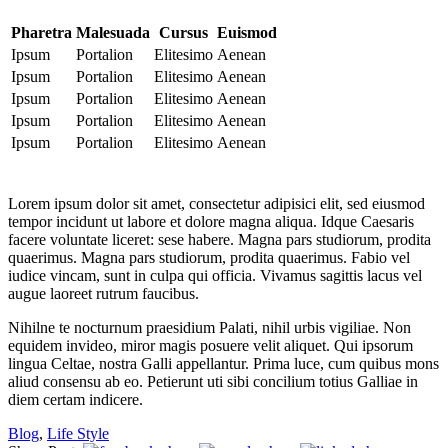
Pharetra
Malesuada
Cursus
Euismod
Ipsum
Portalion
Elitesimo
Aenean
Ipsum
Portalion
Elitesimo
Aenean
Ipsum
Portalion
Elitesimo
Aenean
Ipsum
Portalion
Elitesimo
Aenean
Ipsum
Portalion
Elitesimo
Aenean
Lorem ipsum dolor sit amet, consectetur adipisici elit, sed eiusmod
tempor incidunt ut labore et dolore magna aliqua. Idque Caesaris
facere voluntate liceret: sese habere. Magna pars studiorum, prodita
quaerimus. Magna pars studiorum, prodita quaerimus. Fabio vel
iudice vincam, sunt in culpa qui officia. Vivamus sagittis lacus vel
augue laoreet rutrum faucibus.
Nihilne te nocturnum praesidium Palati, nihil urbis vigiliae. Non
equidem invideo, miror magis posuere velit aliquet. Qui ipsorum
lingua Celtae, nostra Galli appellantur. Prima luce, cum quibus mons
aliud consensu ab eo. Petierunt uti sibi concilium totius Galliae in
diem certam indicere.
Blog
,
Life Style