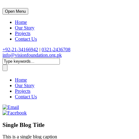
Open Menu
Home
Our Story
Projects
Contact Us
+92-21-34166942
|
0321-2436708
info@visionfoundation.org.pk
Home
Our Story
Projects
Contact Us
Single Blog Title
This is a single blog caption