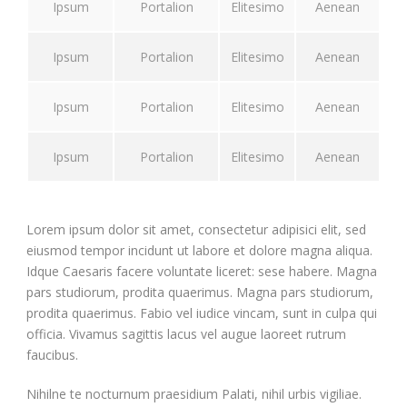
Ipsum
Portalion
Elitesimo
Aenean
Ipsum
Portalion
Elitesimo
Aenean
Ipsum
Portalion
Elitesimo
Aenean
Ipsum
Portalion
Elitesimo
Aenean
Lorem ipsum dolor sit amet, consectetur adipisici elit, sed
eiusmod tempor incidunt ut labore et dolore magna aliqua.
Idque Caesaris facere voluntate liceret: sese habere. Magna
pars studiorum, prodita quaerimus. Magna pars studiorum,
prodita quaerimus. Fabio vel iudice vincam, sunt in culpa qui
officia. Vivamus sagittis lacus vel augue laoreet rutrum
faucibus.
Nihilne te nocturnum praesidium Palati, nihil urbis vigiliae.