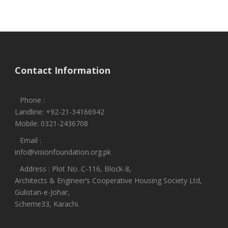
Contact Information
Phone :
Landline: +92-21-34166942
Mobile: 0321-2436708
Email :
info@visionfoundation.org.pk
Address : Plot No. C-116, Block-8,
Architects & Engineer’s Cooperative Housing Society Ltd,
Gulistan-e-Johar,
Scheme33, Karachi.