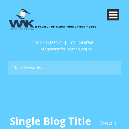
+92-21-34166942
|
0321-2436708
info@visionfoundation.org.pk
Single Blog Title
This is a