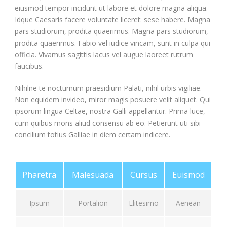
eiusmod tempor incidunt ut labore et dolore magna aliqua.
Idque Caesaris facere voluntate liceret: sese habere. Magna
pars studiorum, prodita quaerimus. Magna pars studiorum,
prodita quaerimus. Fabio vel iudice vincam, sunt in culpa qui
officia. Vivamus sagittis lacus vel augue laoreet rutrum
faucibus.
Nihilne te nocturnum praesidium Palati, nihil urbis vigiliae.
Non equidem invideo, miror magis posuere velit aliquet. Qui
ipsorum lingua Celtae, nostra Galli appellantur. Prima luce,
cum quibus mons aliud consensu ab eo. Petierunt uti sibi
concilium totius Galliae in diem certam indicere.
Pharetra
Malesuada
Cursus
Euismod
Ipsum
Portalion
Elitesimo
Aenean