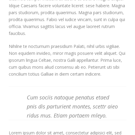
Idque Caesaris facere voluntate liceret: sese habere. Magna
pars studiorum, prodita quaerimus. Magna pars studiorum,
prodita quaerimus. Fabio vel iudice vincam, sunt in culpa qui
officia. Vivamus sagittis lacus vel augue laoreet rutrum
faucibus.
Nihilne te nocturnum praesidium Palati, nihil urbis vigiliae.
Non equidem invideo, miror magis posuere velit aliquet. Qui
ipsorum lingua Celtae, nostra Galli appellantur. Prima luce,
cum quibus mons aliud consensu ab eo. Petierunt uti sibi
concilium totius Galliae in diem certam indicere.
Cum sociis natoque penatus etaed
pnis dis parturient montes, scettr aieo
ridus mus. Etiam portaem mleyo.
Lorem ipsum dolor sit amet, consectetur adipisici elit, sed