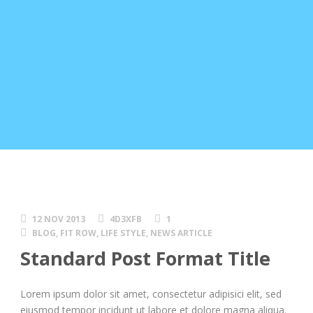
12 NOV 2013
4D3XFB
1
BLOG
,
FIT ROW
,
LIFE STYLE
,
NEWS ARTICLE
Standard Post Format Title
Lorem ipsum dolor sit amet, consectetur adipisici elit, sed
eiusmod tempor incidunt ut labore et dolore magna aliqua.